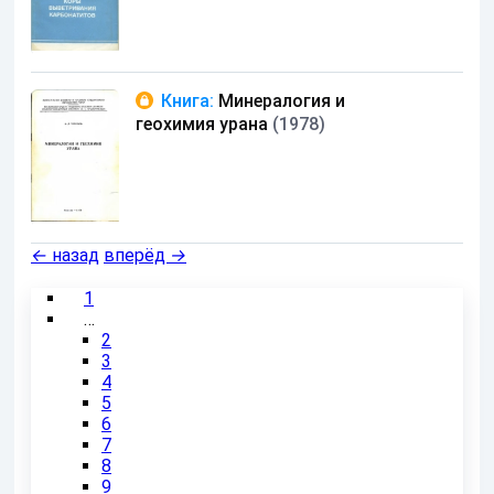
Книга:
Минералогия и
геохимия урана
(1978)
←
назад
вперёд
→
1
…
2
3
4
5
6
7
8
9