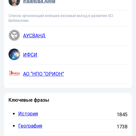
Иванова Анна
Список организаций внёсших весомый вклад в развитие SCI
Библиотеки.
АУСВАНД
ИФСИ
АО “НПО “ОРИОН”
Ключевые фразы
История
1845
География
1738