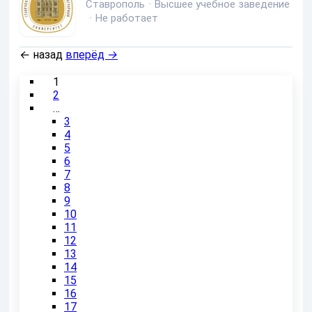
Ставрополь
·
Высшее учебное заведение
·
Не работает
←
назад
вперёд
→
1
2
…
3
4
5
6
7
8
9
10
11
12
13
14
15
16
17