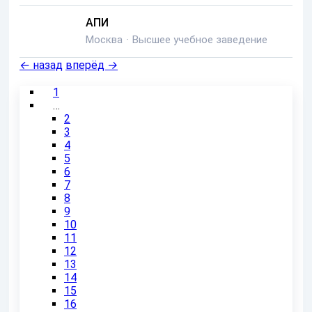
АПИ
Москва
·
Высшее учебное заведение
←
назад
вперёд
→
1
…
2
3
4
5
6
7
8
9
10
11
12
13
14
15
16