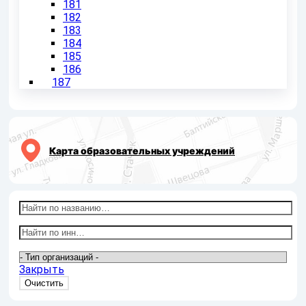
181
182
183
184
185
186
187
Карта образовательных учреждений
Закрыть