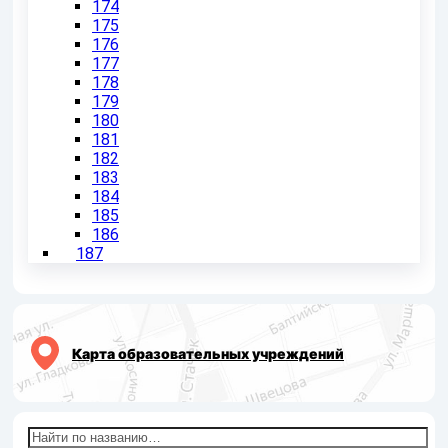
174
175
176
177
178
179
180
181
182
183
184
185
186
187
Карта образовательных учреждений