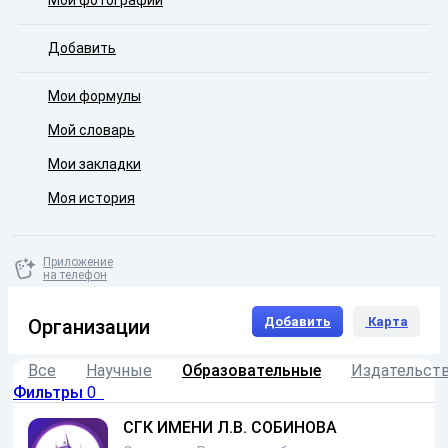
Мои фотографии
Добавить
Мои формулы
Мой словарь
Мои закладки
Моя история
Приложение
на телефон
Добавить
Карта
Организации
Все
Научные
Образовательные
Издательст
Фильтры
0
СГК ИМЕНИ Л.В. СОБИНОВА