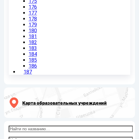
175
176
177
178
179
180
181
182
183
184
185
186
187
Карта образовательных учреждений