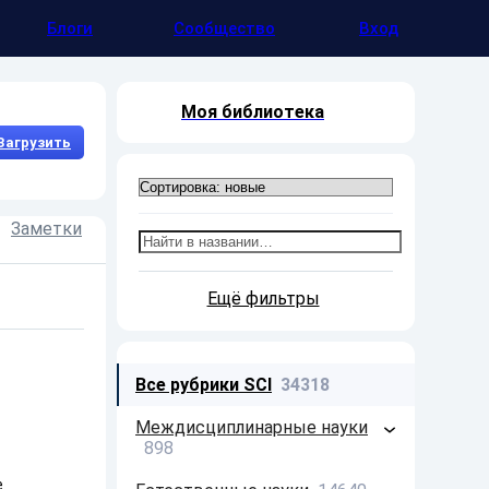
Блоги
Сообщество
Вход
Моя библиотека
Загрузить
Заметки
Презентации
Доклады
Ещё фильтры
Все рубрики SCI
34318
Междисциплинарные науки
898
е
Философия
213