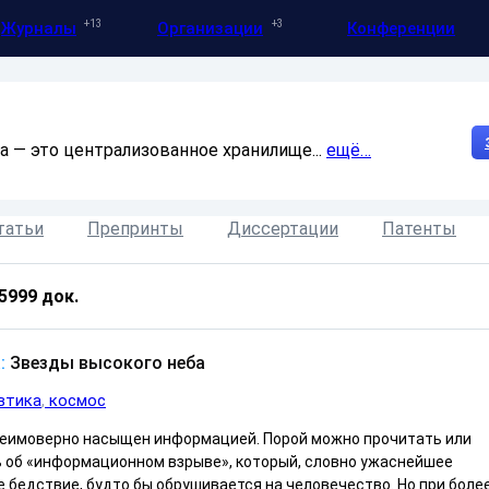
13
3
Журналы
Организации
Конференции
а — это централизованное хранилище...
ещё…
татьи
Препринты
Диссертации
Патенты
5999
док.
:
Звезды высокого неба
втика
космос
неимоверно насыщен информацией. Порой можно прочитать или
 об «информационном взрыве», который, словно ужаснейшее
 бедствие, будто бы обрушивается на человечество. Но при боле