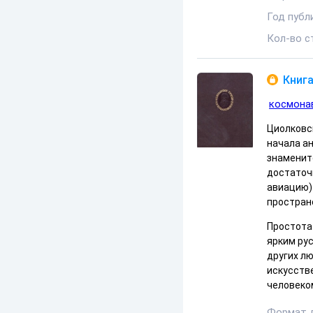
Год публ
Кол-во с
Книга
космона
Циолковск
начала ан
знаменит
достаточ
авиацию)
простран
Простота
ярким рус
других л
искусстве
человеком
Формат 