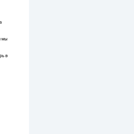
а
я мы
рь в