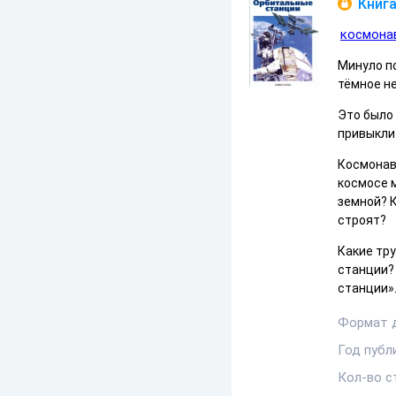
Книга
космона
Минуло по
тёмное н
Это было
привыкли 
Космонав
космосе м
земной? К
строят?
Какие тр
станции? 
станции»
Формат 
Год публ
Кол-во с