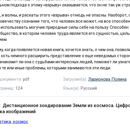
ном подходе к этому «взрыву» оказывается, что он не так уж стр
, и волны, и раскаты этого «взрыва» отнюдь не опасны. Наоборот, 
овечеству сознание того, что человек все может, на все способен
 использовать могучие природные силы себе на пользу. Способен
бщество, в котором человек труда является его сущностью, цель
ием.
у, когда появляется новая книга, хочется знать, о чем она; позвол
е хоть немного расширить представление о еще неведомых сторо
знакомит ли она с судьбами интересных людей, поможет ли узнать
 те или иные проблемы, которыми занимаются эти люди.
документа:
pdf
Загрузил(а):
Ларионова Полина
траниц:
124
Язык(и):
Русский
:
Дистанционное зондирование Земли из космоса. Цифр
ка изображений
втика
космос