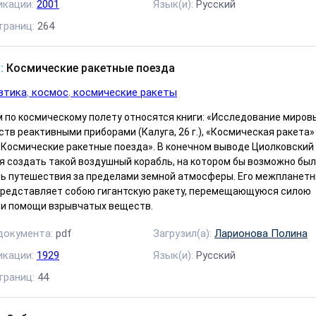
икации:
2001
Язык(и):
Русский
траниц:
264
:
Космические ракетные поезда
втика
космос
космические ракеты
м по космическому полету относятся книги: «Исследование миров
тв реактивными приборами (Калуга, 26 г.), «Космическая ракета»
, «Космические ракетные поезда». В конечном выводе Циолковский
я создать такой воздушный корабль, на котором бы возможно бы
ь путешествия за пределами земной атмосферы. Его межпланет
представляет собою гигантскую ракету, перемещающуюся силою
ри помощи взрывчатых веществ.
документа:
pdf
Загрузил(а):
Ларионова Полина
икации:
1929
Язык(и):
Русский
траниц:
44