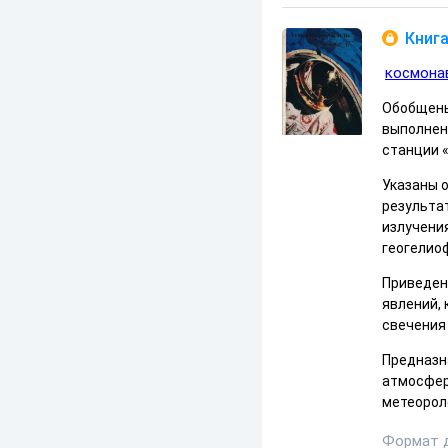
Книга
космона
Обобщены
выполнен
станции «
Указаны 
результа
излучения
геогелио
Приведен
явлений,
свечения 
Предназн
атмосфер
метеорол
Формат 