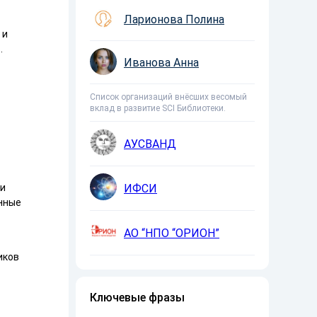
Ларионова Полина
 и
.
Иванова Анна
Список организаций внёсших весомый
вклад в развитие SCI Библиотеки.
АУСВАНД
ИФСИ
 и
нные
АО “НПО “ОРИОН”
иков
Ключевые фразы