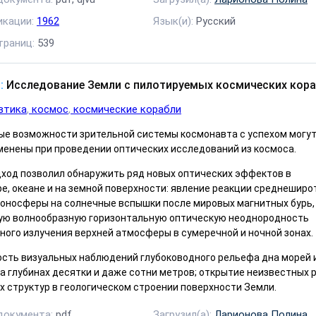
икации:
1962
Язык(и):
Русский
траниц:
539
:
Исследование Земли с пилотируемых космических кора
втика
космос
космические корабли
ые возможности зрительной системы космо­навта с успехом могу
менены при проведении оптических исследований из космоса.
ход по­зволил обнаружить ряд но­вых оптических эффектов в
, океане и на земной поверхности: явление реакции среднеши­ро
ионосферы на солнечные вспышки после мировых магнитных бурь,
ую волнообразную горизонтальную оптическую неоднородность
ного излучения верхней атмосферы в сумеречной и ночной зонах.
сть визуальных наблюдений глубоководного рельефа дна морей 
на глубинах десятки и даже сотни метров; открытие неизвестных 
 структур в геоло­гическом строении поверх­ности Земли.
документа:
pdf
Загрузил(а):
Ларионова Полина