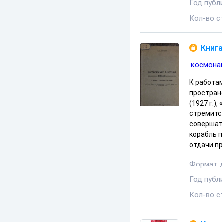
Год публ
Кол-во с
Книга
космона
К работа
пространс
(1927 г.)
стремитс
совершат
корабль 
отдачи п
Формат 
Год публ
Кол-во с