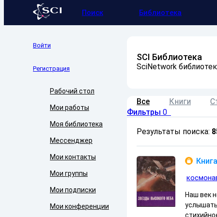
Поиск
Библиотека
Войти
SCI Библиотека
SciNetwork библиотек
Регистрация
Рабочий стол
Все
Книги
С
Мои работы
Фильтры
0
Моя библиотека
Результаты поиска:
8
Мессенджер
Мои контакты
Книга
Мои группы
космона
Мои подписки
Наш век 
услышать
Мои конференции
стихийное