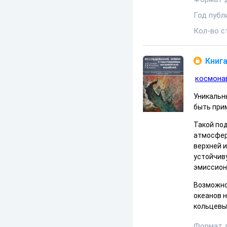
Год публ
Кол-во с
Книга
космона
Уникальн
быть при
Такой под
атмосфере
верхней 
устойчив
эмиссион­
Возможно
океа­нов 
кольцевых
Формат 