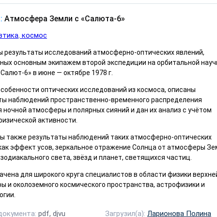
:
Атмосфера Земли с «Салюта-6»
втика
космос
 результаты исследований атмосферно-оптических явлений,
ных основным экипажем второй экспедиции на орбитальной науч
Салют-6» в июне — октябре 1978 г.
особенности оптических исследований из космоса, описаны
ты наблюдений пространственно-временного распределения
 ночной атмосферы и полярных сияний и дан их анализ с учётом
физической активности.
ы также результаты наблюдений таких атмосферно-оптических
 как эффект усов, зеркальное отражение Солнца от атмосферы Зе
зодиакального света, звёзд и планет, светящихся частиц.
ачена для широкого круга специалистов в области физики верхне
ы и околоземного космического пространства, астрофизики и
огии.
документа:
pdf, djvu
Загрузил(а):
Ларионова Полина