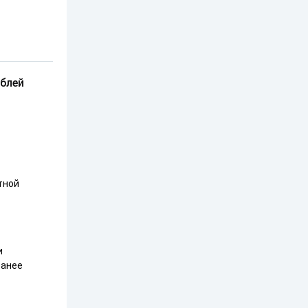
блей
т
тной
и
ранее