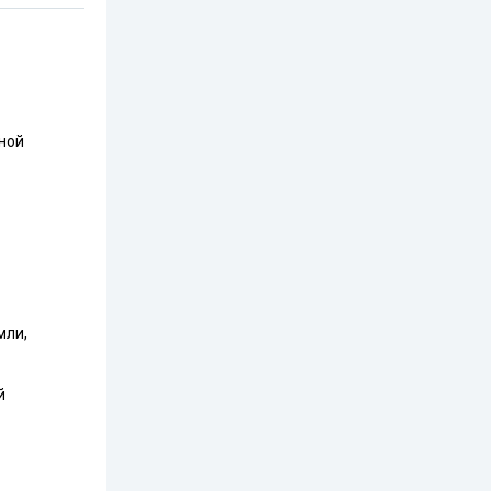
ной
мли,
й