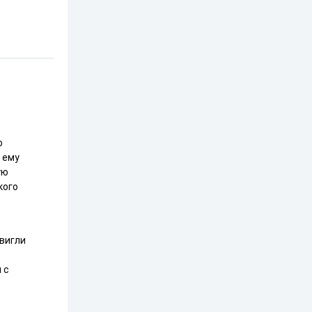
о
 ему
ую
кого
двигли
 с