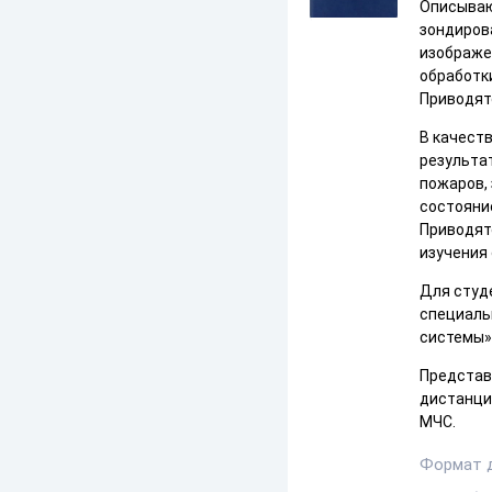
Описываю
зондиров
изображе
обработк
Приводят
В качест
результа
пожаров, 
состояние
Приводят
изучения
Для студ
специаль
системы»
Представ
дистанци
МЧС.
Формат 