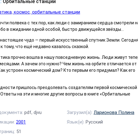
:
Орбитальные станции
втика
космос
орбитальные станции
чти полвека с тех пор, как люди с замиранием сердца смотрели н
ебо в ожидании одной особой, быстро движущейся звёзды…
 настоящее чудо — первый искусственный спутник Земли. Сегодн
к тому, что ещё недавно казалось сказкой.
тика прочно вошла в нашу повседневную жизнь. Люди живут тепе
есяцами. А зачем это нужно? Чем жизнь на орбите отличается от
ак устроен космический дом? Кто первым его придумал? Как его
удности пришлось преодолевать создателям первой космической
Ответы на эти и многие другие вопросы в книге «Орбитальные
.
документа:
pdf, djvu
Загрузил(а):
Ларионова Полина
икации:
2001
Язык(и):
Русский
траниц:
51