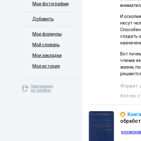
Мои фотографии
вниматель
И осколки
Добавить
несут чел
Способен
Мои формулы
создать о
назначен
Мой словарь
Вот почем
Мои закладки
чтение е
Моя история
жизни, по
решаются
Формат 
Приложение
на телефон
Кол-во с
Книга
обработ
космона