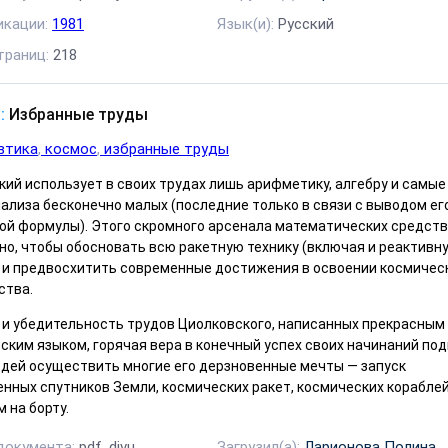
икации:
1981
Язык(и):
Русский
траниц:
218
:
Избранные труды
втика
космос
избранные труды
ий использует в своих трудах лишь арифметику, алгебру и самые
ализа бесконечно малых (последние только в связи с выводом ег
ой формулы). Этого скромного арсенала математических средств
но, чтобы обосновать всю ракетную технику (включая и реактивн
 и предвосхитить современные достижения в освоении космичес
ства.
 и убедительность трудов Циолковского, написанных прекрасным
ским языком, горячая вера в конечный успех своих начинаний по
юдей осуществить многие его дерзновенные мечты — запуск
нных спутников Земли, космических ракет, космических кораблей
 на борту.
документа:
pdf, djvu
Загрузил(а):
Ларионова Полина