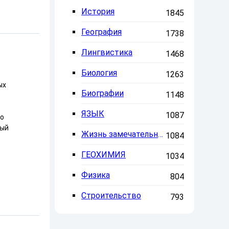
История
1845
География
1738
Лингвистика
1468
Биология
1263
ых
Биографии
1148
ЯЗЫК
1087
ло
ный
Жизнь замечательных людей
1084
ГЕОХИМИЯ
1034
Физика
804
Строительство
793