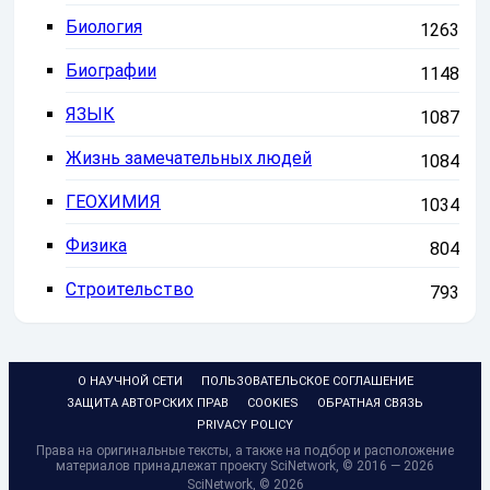
Биология
1263
Биографии
1148
ЯЗЫК
1087
Жизнь замечательных людей
1084
ГЕОХИМИЯ
1034
Физика
804
Строительство
793
О НАУЧНОЙ СЕТИ
ПОЛЬЗОВАТЕЛЬСКОЕ СОГЛАШЕНИЕ
ЗАЩИТА АВТОРСКИХ ПРАВ
COOKIES
ОБРАТНАЯ СВЯЗЬ
PRIVACY POLICY
Права на оригинальные тексты, а также на подбор и расположение
материалов принадлежат проекту SciNetwork, © 2016 — 2026
SciNetwork, ©
2026