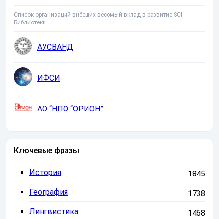
Список организаций внёсших весомый вклад в развитие SCI
Библиотеки.
АУСВАНД
ИФСИ
АО “НПО “ОРИОН”
Ключевые фразы
История
1845
География
1738
Лингвистика
1468