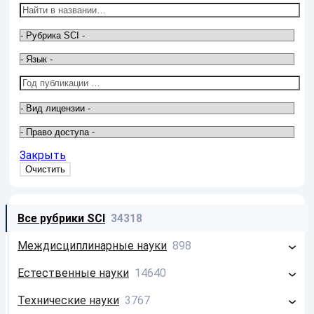
Закрыть
Все рубрики SCI
34318
Междисциплинарные науки
898
Философия
213
Естественные науки
14640
Системология
26
Математика
2586
Технические науки
3767