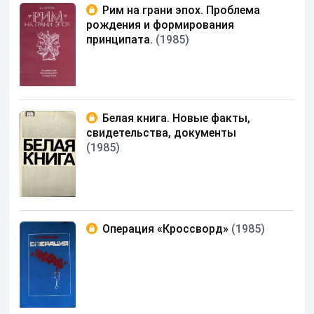
Рим на грани эпох. Проблема
рождения и формирования
принципата.
(1985)
Белая книга. Новые факты,
свидетельства, документы
(1985)
Операция «Кроссворд»
(1985)