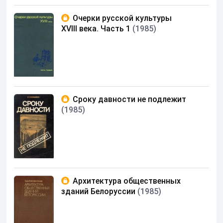
Очерки русской культуры
XVIII века. Часть 1
(1985)
Сроку давности не подлежит
(1985)
Архитектура общественных
зданий Белоруссии
(1985)