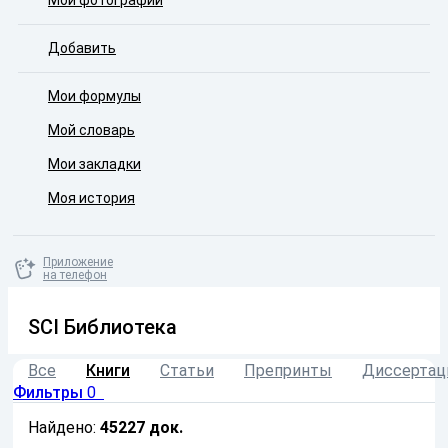
Мои фотографии
Добавить
Мои формулы
Мой словарь
Мои закладки
Моя история
Приложение
на телефон
SCI Библиотека
Все
Книги
Статьи
Препринты
Диссертац
Фильтры
0
Найдено:
45227
док.