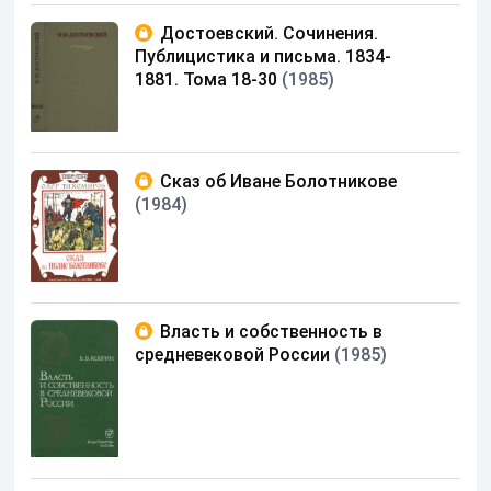
Достоевский. Сочинения.
Публицистика и письма. 1834-
1881. Тома 18-30
(1985)
Сказ об Иване Болотникове
(1984)
Власть и собственность в
средневековой России
(1985)