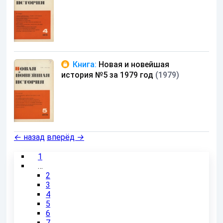
Книга:
Новая и новейшая
история №5 за 1979 год
(1979)
←
назад
вперёд
→
1
…
2
3
4
5
6
7