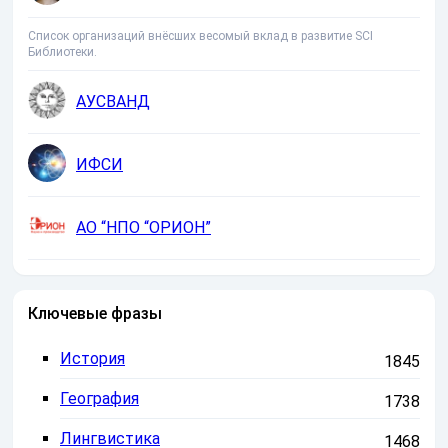
Список организаций внёсших весомый вклад в развитие SCI
Библиотеки.
АУСВАНД
ИФСИ
АО “НПО “ОРИОН”
Ключевые фразы
История
1845
География
1738
Лингвистика
1468