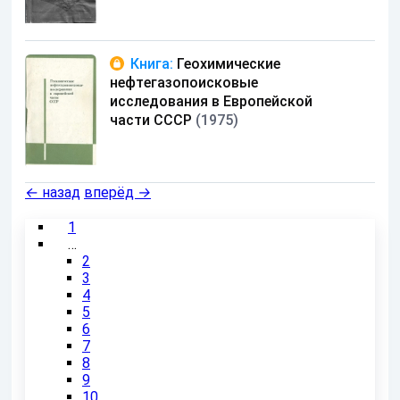
Книга:
Геохимические
нефтегазопоисковые
исследования в Европейской
части СССР
(1975)
←
назад
вперёд
→
1
…
2
3
4
5
6
7
8
9
10