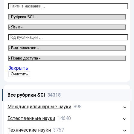
Закрыть
Все рубрики SCI
34318
Междисциплинарные науки
898
Философия
213
Естественные науки
14640
Системология
26
Математика
2586
Технические науки
3767