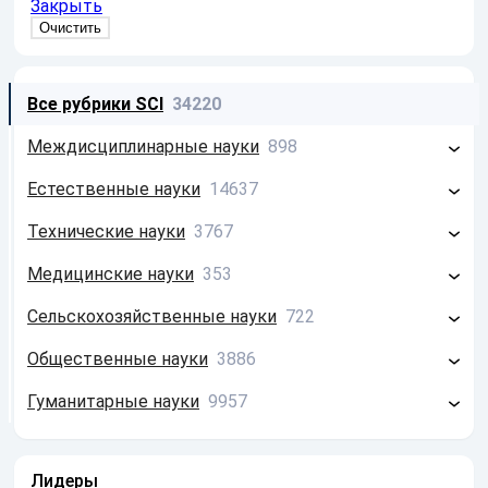
Закрыть
Все рубрики SCI
34220
Междисциплинарные науки
898
Философия
213
Естественные науки
14637
Системология
26
Математика
2585
Технические науки
3767
Информатика
659
Физика
4672
Строительство
797
Медицинские науки
353
Химия
549
Электротехника
156
Фундаментальная медицина
62
Сельскохозяйственные науки
722
Науки о Земле
5495
Электроника
534
Клиническая медицина
231
Растениеводство
107
Общественные науки
3886
Биология
1320
Машиностроение
1525
Здравоохранение
60
Животноводство
34
Психология
1146
Гуманитарные науки
9957
Астрономия
16
Химия
396
Ветеринария
91
Экономика
1769
История
5994
Материаловедение
91
Лесоводство
22
Образование
232
Литература
456
Медицинская техника
2
Лидеры