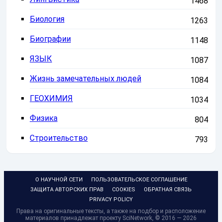
1468
Биология
1263
Биографии
1148
ЯЗЫК
1087
Жизнь замечательных людей
1084
ГЕОХИМИЯ
1034
Физика
804
Строительство
793
О НАУЧНОЙ СЕТИ
ПОЛЬЗОВАТЕЛЬСКОЕ СОГЛАШЕНИЕ
ЗАЩИТА АВТОРСКИХ ПРАВ
COOKIES
ОБРАТНАЯ СВЯЗЬ
PRIVACY POLICY
Права на оригинальные тексты, а также на подбор и расположение
материалов принадлежат проекту SciNetwork, © 2016 — 2026