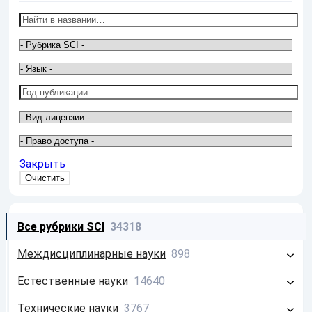
Закрыть
Все рубрики SCI
34318
Междисциплинарные науки
898
Философия
213
Естественные науки
14640
Системология
26
Математика
2586
Технические науки
3767