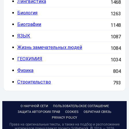
Лингвистика
1468
Биология
1263
Биографии
1148
ЯЗЫК
1087
Жизнь замечательных людей
1084
ГЕОХИМИЯ
1034
Физика
804
Строительство
793
О НАУЧНОЙ СЕТИ
ПОЛЬЗОВАТЕЛЬСКОЕ СОГЛАШЕНИЕ
ЗАЩИТА АВТОРСКИХ ПРАВ
COOKIES
ОБРАТНАЯ СВЯЗЬ
PRIVACY POLICY
Права на оригинальные тексты, а также на подбор и расположение
материалов принадлежат проекту SciNetwork, © 2016 — 2026