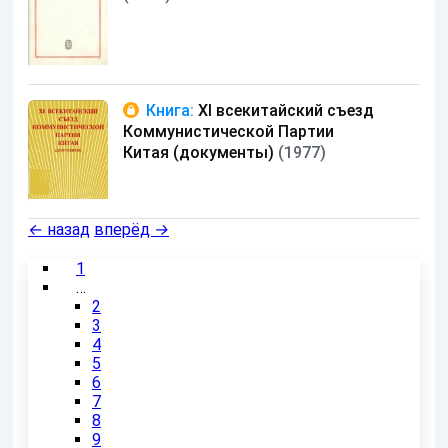
Книга:
XI всекитайский съезд
Коммунистической Партии
Китая (документы)
(1977)
←
назад
вперёд
→
1
…
2
3
4
5
6
7
8
9