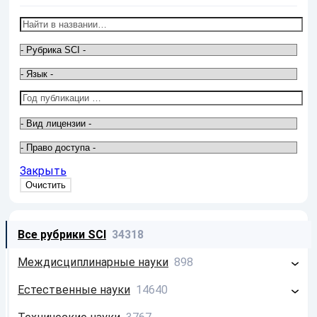
Закрыть
Все рубрики SCI
34318
Междисциплинарные науки
898
Философия
213
Естественные науки
14640
Системология
26
Математика
2586