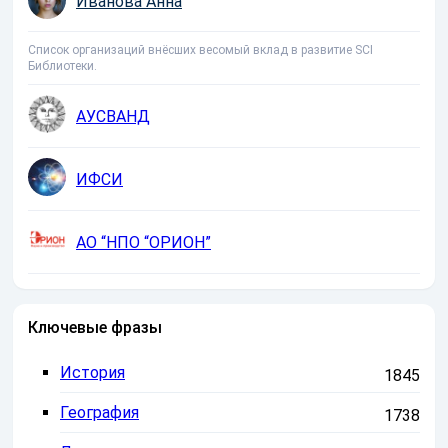
Иванова Анна
Список организаций внёсших весомый вклад в развитие SCI
Библиотеки.
АУСВАНД
ИФСИ
АО “НПО “ОРИОН”
Ключевые фразы
История
1845
География
1738