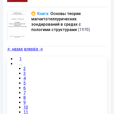
Книга:
Основы теории
магнитотеллурических
зондирований в средах с
пологими структурами
(1970)
←
назад
вперёд
→
1
…
2
3
4
5
6
7
8
9
10
11