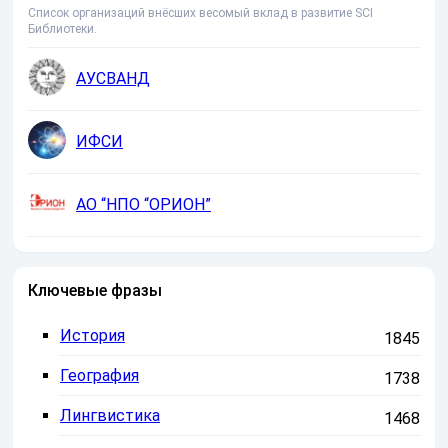
Список организаций внёсших весомый вклад в развитие SCI
Библиотеки.
АУСВАНД
ИФСИ
АО “НПО “ОРИОН”
Ключевые фразы
История
1845
География
1738
Лингвистика
1468