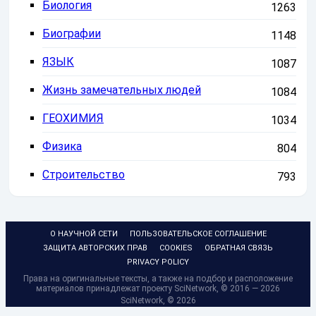
Биология
1263
Биографии
1148
ЯЗЫК
1087
Жизнь замечательных людей
1084
ГЕОХИМИЯ
1034
Физика
804
Строительство
793
О НАУЧНОЙ СЕТИ
ПОЛЬЗОВАТЕЛЬСКОЕ СОГЛАШЕНИЕ
ЗАЩИТА АВТОРСКИХ ПРАВ
COOKIES
ОБРАТНАЯ СВЯЗЬ
PRIVACY POLICY
Права на оригинальные тексты, а также на подбор и расположение
материалов принадлежат проекту SciNetwork, © 2016 — 2026
SciNetwork, ©
2026