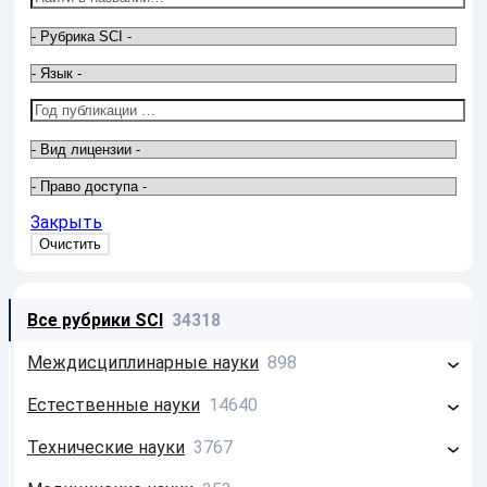
Закрыть
Все рубрики SCI
34318
Междисциплинарные науки
898
Философия
213
Естественные науки
14640
Системология
26
Математика
2586
Технические науки
3767
Информатика
659
Физика
4674
Строительство
797