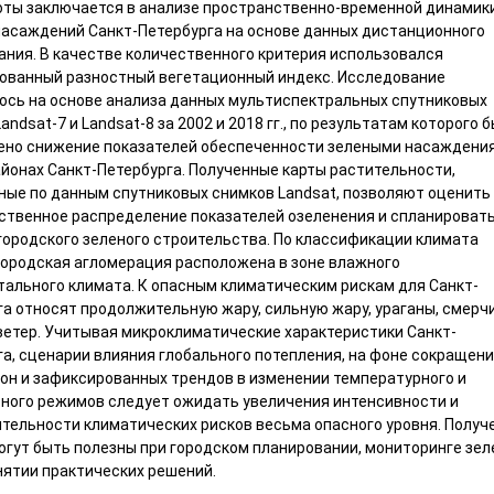
оты заключается в анализе пространственно-временной динамик
насаждений Санкт-Петербурга на основе данных дистанционного
ания. В качестве количественного критерия использовался
ованный разностный вегетационный индекс. Исследование
ось на основе анализа данных мультиспектральных спутниковых
andsat-7 и Landsat-8 за 2002 и 2018 гг., по результатам которого 
ено снижение показателей обеспеченности зелеными насаждени
айонах Санкт-Петербурга. Полученные карты растительности,
ные по данным спутниковых снимков Landsat, позволяют оценить
ственное распределение показателей озеленения и спланироват
городского зеленого строительства. По классификации климата
городская агломерация расположена в зоне влажного
тального климата. К опасным климатическим рискам для Санкт-
а относят продолжительную жару, сильную жару, ураганы, смерчи
ветер. Учитывая микроклиматические характеристики Санкт-
га, сценарии влияния глобального потепления, на фоне сокращен
зон и зафиксированных трендов в изменении температурного и
ного режимов следует ожидать увеличения интенсивности и
тельности климатических рисков весьма опасного уровня. Получ
огут быть полезны при городском планировании, мониторинге зе
нятии практических решений.