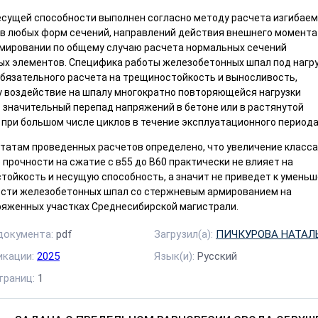
есущей способности выполнен согласно методу расчета изгибае
в любых форм сечений, направлений действия внешнего момента
мировании по общему случаю расчета нормальных сечений
ых элементов. Специфика работы железобетонных шпал под нагр
обязательного расчета на трещиностойкость и выносливость,
у воздействие на шпалу многократно повторяющейся нагрузки
 значительный перепад напряжений в бетоне или в растянутой
 при большом числе циклов в течение эксплуатационного периода
ьтатам проведенных расчетов определено, что увеличение класса
 прочности на сжатие с в55 до В60 практически не влияет на
тойкость и несущую способность, а значит не приведет к умень
сти железобетонных шпал со стержневым армированием на
ряженных участках Среднесибирской магистрали.
документа:
pdf
Загрузил(а):
ПИЧКУРОВА НАТАЛ
икации:
2025
Язык(и):
Русский
траниц:
1