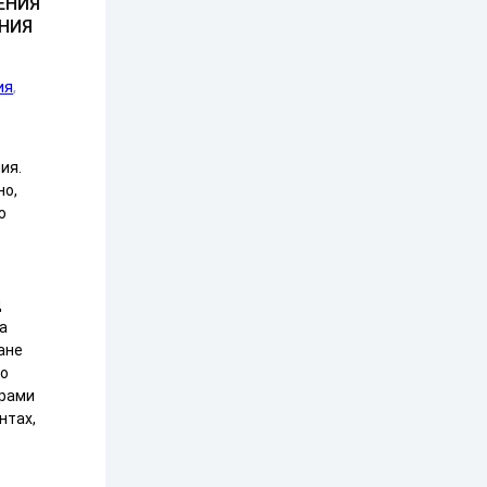
ЕНИЯ
НИЯ
ия
ия.
но,
ю
д
а
ане
по
орами
нтах,