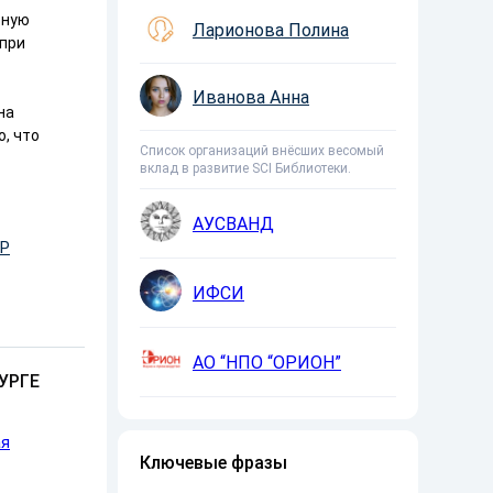
ьную
Ларионова Полина
 при
Иванова Анна
на
, что
Список организаций внёсших весомый
вклад в развитие SCI Библиотеки.
АУСВАНД
Р
ИФСИ
АО “НПО “ОРИОН”
УРГЕ
ая
Ключевые фразы