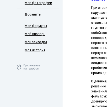
Мои фотографии
При стро
нарушает
Добавить
эксплуат
отдельны
Мои формулы
грунтов 
собой зо
Мой словарь
непосред
Мои закладки
первого п
сложенны
Моя история
первую о
земляног
осадков 
Приложение
проблема
на телефон
происход
В данной
решению 
значения
фильтрую
дренирую
эмпириче