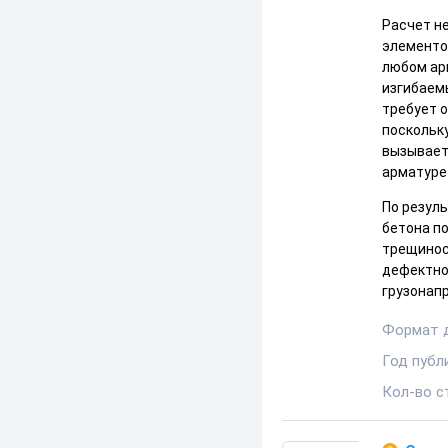
Расчет н
элементо
любом ар
изгибаем
требует 
поскольк
вызывает
арматуре
По резул
бетона по
трещинос
дефектно
грузонап
Формат 
Год публ
Кол-во с