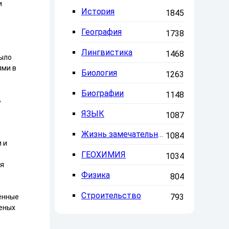
и
История
1845
География
1738
Лингвистика
1468
было
ями в
Биология
1263
Биографии
1148
ь
ЯЗЫК
1087
Жизнь замечательных людей
1084
 и
ГЕОХИМИЯ
1034
ия
Физика
804
Строительство
793
енные
леных