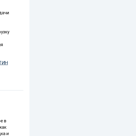
адачи
рузку
ия
ТИН
е в
как
дка и