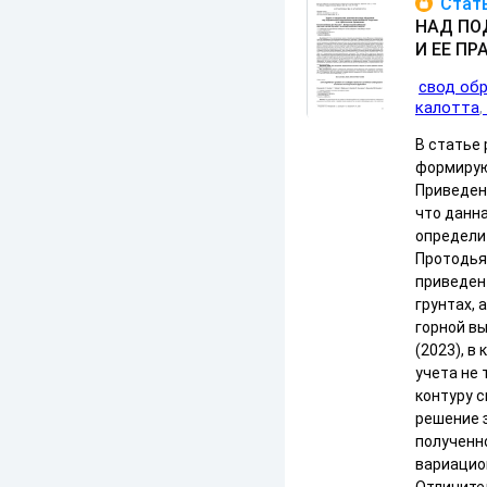
Стать
НАД ПО
И ЕЕ П
свод об
калотта
В статье
формирую
Приведен
что данн
определи
Протодья
приведен
грунтах, 
горной вы
(2023), в
учета не
контуру 
решение 
полученно
вариацио