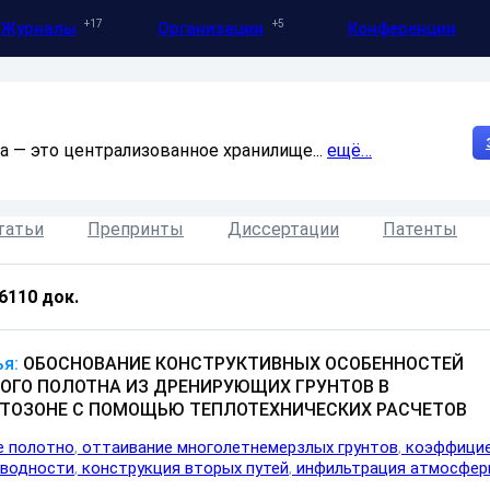
17
5
Журналы
Организации
Конференции
а — это централизованное хранилище...
ещё…
татьи
Препринты
Диссертации
Патенты
6110
док.
я:
ОБОСНОВАНИЕ КОНСТРУКТИВНЫХ ОСОБЕННОСТЕЙ
ОГО ПОЛОТНА ИЗ ДРЕНИРУЮЩИХ ГРУНТОВ В
ТОЗОНЕ С ПОМОЩЬЮ ТЕПЛОТЕХНИЧЕСКИХ РАСЧЕТОВ
е полотно
оттаивание многолетнемерзлых грунтов
коэффици
оводности
конструкция вторых путей
инфильтрация атмосфер