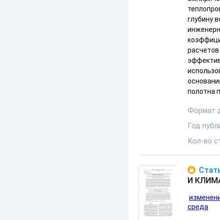
теплопро
глубину 
инженерн
коэффици
расчетов
эффектив
использо
основани
полотна п
Формат 
Год публ
Кол-во с
Стать
И КЛИМ
изменен
среда