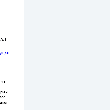
ПАЛ
сущая
алы
уры и
асс
 шпал