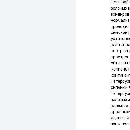
Цель раб
зеленых 
зондиров
нормализ
проводил
снимков L
установл
разных р
построен
простран
объекты 
Кёппена 
континен
Петербург
сильный 
Петербур
зеленых 
влажност
продолжи
данные м
зон и при