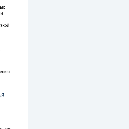
мых
 и
узкой
.
шению
ЬЯ