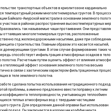
ительстве транспортных объектов в криолитозоне кардинально
ся температурный режим многолетнемерзлых грунтов. В процесс
ации Байкало-Амурской магистрали в основании земляного полот
х участках в районах распространения высокотемпературных ме
образовались так называемые чаши протаивания. Они представля
ны оттаявших многолетнемерзлых грунтов, расположенные
ственно под железнодорожными насыпями, даже при соблюдени
ринципа строительства. Главным образом это касается насыпей,
х дренирующими грунтами. В этом случае формированию таких ч
чередь способствует инфильтрация атмосферных осадков в тело
о полотна. Расчетным путем оценить эффект от влияния атмосф
на отепляющий эффект основания земляного полотна весьма
тично в связи с хаотическим характером фильтрационных процес
ящих в теле земляного полотна.
 работе сделана попытка использования нетрадиционного подход
этой проблемы, а именно предложено ввести поправку к летним
м коэффициента теплопроводности, учитывающую теплообмен
щихся теплых атмосферных вод с твердыми частицами
щего грунта. Для определения данной оправки был использован
ский подход. Он заключается в коррекции коэффициента