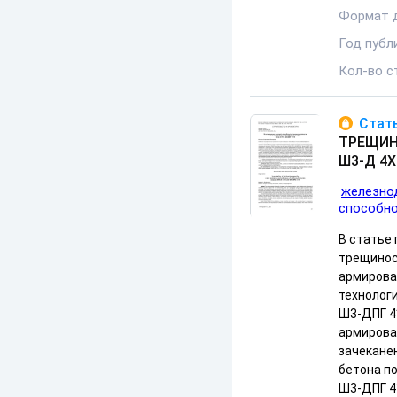
Формат 
Год публ
Кол-во с
Стать
ТРЕЩИН
Ш3-Д 4X
железно
способн
В статье
трещинос
армирова
технологи
Ш3-ДПГ 4
армирова
зачекане
бетона по
Ш3-ДПГ 4*