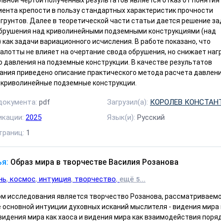
льной чертой полученных результатов является отказ от понятия
ента крепости в пользу стандартных характеристик прочности
 грунтов. Далее в теоретической части статьи дается решение з
обрушения над криволинейными подземными конструкциями (над
 как задачи вариационного исчисления. В работе показано, что
алотты не влияет на очертание свода обрушения, но снижает наг
о давления на подземные конструкции. В качестве результатов
ания приведено описание практического метода расчета давлен
а криволинейные подземные конструкции.
документа:
pdf
Загрузил(а):
КОРОЛЕВ КОНСТАН
икации:
2025
Язык(и):
Русский
траниц:
1
я:
Образ мира в творчестве Василия Розанова
нь
космос
интуиция
творчество
ещё
...
5
м исследования является творчество Розанова, рассматриваемо
 основной интуиции духовных исканий мыслителя - видения мира 
видения мира как хаоса и видения мира как взаимодействия поря