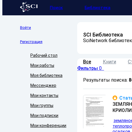
Поиск
Библиотека
Войти
SCI Библиотека
SciNetwork библиотек
Регистрация
Рабочий стол
Все
Книги
С
Мои работы
Фильтры
0
Моя библиотека
Результаты поиска:
8
Мессенджер
Мои контакты
Стать
ЗЕМЛЯН
Мои группы
КРИОЛИ
Мои подписки
земляно
Мои конференции
теплопр
осадков