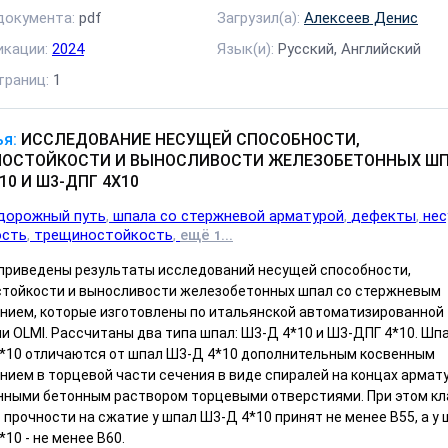
документа:
pdf
Загрузил(а):
Алексеев Денис
икации:
2024
Язык(и):
Русский, Английский
траниц:
1
я:
ИССЛЕДОВАНИЕ НЕСУЩЕЙ СПОСОБНОСТИ,
ОСТОЙКОСТИ И ВЫНОСЛИВОСТИ ЖЕЛЕЗОБЕТОННЫХ Ш
10 И Ш3-ДПГ 4X10
дорожный путь
шпала со стержневой арматурой
дефекты
не
ость
трещиностойкость
ещё
...
1
 приведены результаты исследований несущей способности,
тойкости и выносливости железобетонных шпал со стержневым
нием, которые изготовлены по итальянской автоматизированной
и OLMI. Рассчитаны два типа шпал: Ш3-Д 4*10 и Ш3-ДПГ 4*10. Шп
*10 отличаются от шпал Ш3-Д 4*10 дополнительным косвенным
нием в торцевой части сечения в виде спиралей на концах армат
нными бетонным раствором торцевыми отверстиями. При этом кл
 прочности на сжатие у шпал Ш3-Д 4*10 принят не менее В55, а у
10 - не менее В60.