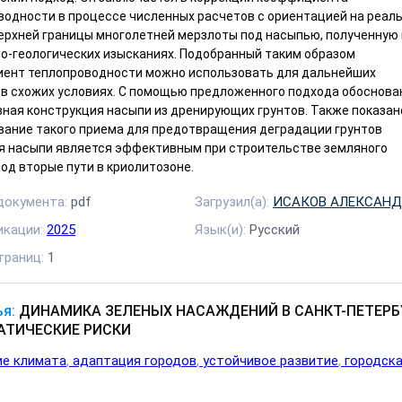
водности в процессе численных расчетов с ориентацией на реал
верхней границы многолетней мерзлоты под насыпью, полученную
о-геологических изысканиях. Подобранный таким образом
ент теплопроводности можно использовать для дальнейших
 в схожих условиях. С помощью предложенного подхода обоснова
ная конструкция насыпи из дренирующих грунтов. Также показано
вание такого приема для предотвращения деградации грунтов
я насыпи является эффективным при строительстве земляного
од вторые пути в криолитозоне.
документа:
pdf
Загрузил(а):
ИСАКОВ АЛЕКСАНД
икации:
2025
Язык(и):
Русский
траниц:
1
я:
ДИНАМИКА ЗЕЛЕНЫХ НАСАЖДЕНИЙ В САНКТ-ПЕТЕРБ
АТИЧЕСКИЕ РИСКИ
ие климата
адаптация городов
устойчивое развитие
городск