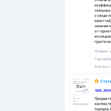
Отличите
коэффици
скальных
о своде 
калоттой)
наличие к
от горног
исследов
грунта н
Формат 
Год публ
Кол-во с
Стать
мир
жиз
Предмето
контексте
порядка, 