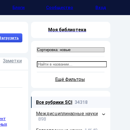
Блоги
Сообщество
Вход
Моя библиотека
Загрузить
Заметки
Презентации
Доклады
Ещё фильтры
Все рубрики SCI
34318
Междисциплинарные науки
ент
898
ных
Философия
213