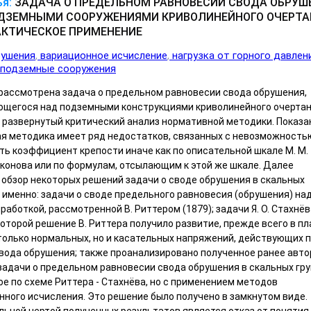
я:
ЗАДАЧА О ПРЕДЕЛЬНОМ РАВНОВЕСИИ СВОДА ОБРУШ
ДЗЕМНЫМИ СООРУЖЕНИЯМИ КРИВОЛИНЕЙНОГО ОЧЕРТА
РАКТИЧЕСКОЕ ПРИМЕНЕНИЕ
рушения
вариационное исчисление
нагрузка от горного давлен
подземные сооружения
 рассмотрена задача о предельном равновесии свода обрушения,
щегося над подземными конструкциями криволинейного очертан
 развернутый критический анализ нормативной методики. Показа
ая методика имеет ряд недостатков, связанных с невозможность
ть коэффициент крепости иначе как по описательной шкале М. М.
конова или по формулам, отсылающим к этой же шкале. Далее
 обзор некоторых решений задачи о своде обрушения в скальных
а именно: задачи о своде предельного равновесия (обрушения) на
работкой, рассмотренной В. Риттером (1879); задачи Я. О. Стахнёв
 которой решение В. Риттера получило развитие, прежде всего в пл
 только нормальных, но и касательных напряжений, действующих 
свода обрушения; также проанализировано полученное ранее авт
задачи о предельном равновесии свода обрушения в скальных гру
е по схеме Риттера - Стахнёва, но с применением методов
нного исчисления. Это решение было получено в замкнутом виде.