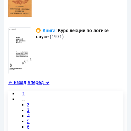
Книга:
Курс лекций по логике
науке
(1971)
←
назад
вперёд
→
1
…
2
3
4
5
6