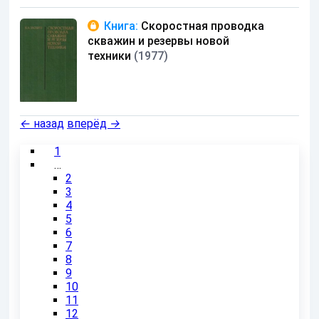
Книга:
Скоростная проводка
скважин и резервы новой
техники
(1977)
←
назад
вперёд
→
1
…
2
3
4
5
6
7
8
9
10
11
12