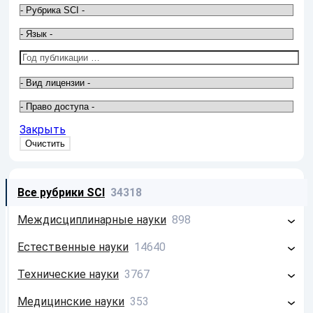
Закрыть
Все рубрики SCI
34318
Междисциплинарные науки
898
Философия
213
Естественные науки
14640
Системология
26
Математика
2586
Технические науки
3767
Информатика
659
Физика
4674
Строительство
797
Медицинские науки
353