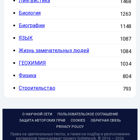
Лингвистика
1468
Биология
1263
Биографии
1148
ЯЗЫК
1087
Жизнь замечательных людей
1084
ГЕОХИМИЯ
1034
Физика
804
Строительство
793
О НАУЧНОЙ СЕТИ
ПОЛЬЗОВАТЕЛЬСКОЕ СОГЛАШЕНИЕ
ЗАЩИТА АВТОРСКИХ ПРАВ
COOKIES
ОБРАТНАЯ СВЯЗЬ
PRIVACY POLICY
Права на оригинальные тексты, а также на подбор и расположение
материалов принадлежат проекту SciNetwork, © 2016 — 2026