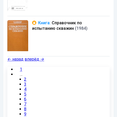
Книга:
Справочник по
испытанию скважин
(1984)
←
назад
вперёд
→
1
…
2
3
4
5
6
7
8
9