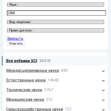
Закрыть
Все рубрики SCI
34318
Междисциплинарные науки
898
Философия
213
Естественные науки
14640
Системология
26
Математика
2586
Технические науки
3767
Информатика
659
Физика
4674
Строительство
797
Медицинские науки
353
Химия
549
Электротехника
156
Фундаментальная медицина
62
Сельскохозяйственные науки
722