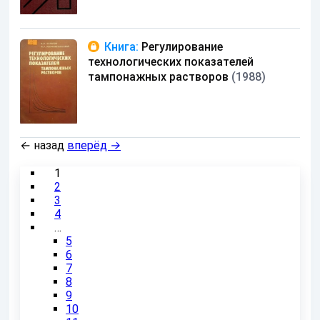
Книга:
Регулирование
технологических показателей
тампонажных растворов
(1988)
←
назад
вперёд
→
1
2
3
4
…
5
6
7
8
9
10