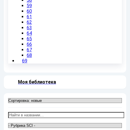
58
59
60
61
62
63
64
65
66
67
68
69
Моя библиотека