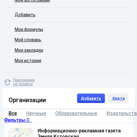
Мои фотографии
Добавить
Мои формулы
Мой словарь
Мои закладки
Моя история
Приложение
на телефон
Добавить
Карта
Организации
Все
Научные
Образовательные
Издательств
Фильтры
0
Информационно-рекламная газета
Земля Кстовская