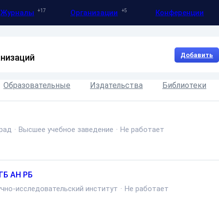
17
5
Журналы
Организации
Конференции
Добавить
анизаций
Образовательные
Издательства
Библиотеки
рад
·
Высшее учебное заведение
·
Не работает
ГБ АН РБ
учно-исследовательский институт
·
Не работает