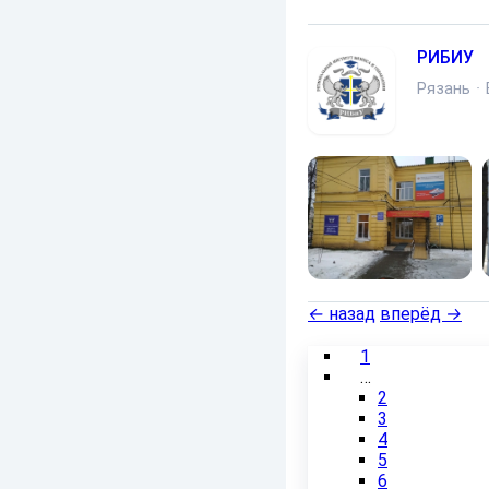
РИБИУ
Рязань
·
←
назад
вперёд
→
1
…
2
3
4
5
6