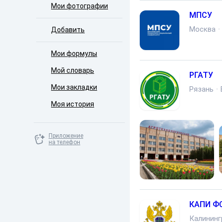
Мои фотографии
МПСУ
Москва
·
Добавить
Мои формулы
Мой словарь
РГАТУ
Мои закладки
Рязань
·
Моя история
Приложение
на телефон
КАПИ Ф
Калининг