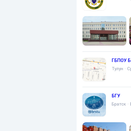
ГБПОУ Б
Тулун
·
С
БГУ
Братск
·