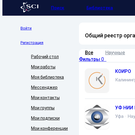
Поиск
Библиотека
Войти
Общий реестр орг
Регистрация
Все
Научные
Рабочий стол
Фильтры
0
Мои работы
КОИРО
Моя библиотека
Калининг
Мессенджер
Мои контакты
УФ НИИ 
Мои группы
Уфа
·
На
Мои подписки
Мои конференции