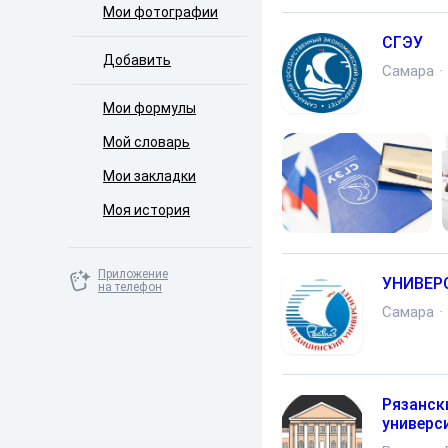
Мои фотографии
СГЭУ
Добавить
Самара
·
Мои формулы
Мой словарь
Мои закладки
Моя история
Приложение
УНИВЕРС
на телефон
Самара
·
Рязанск
универс