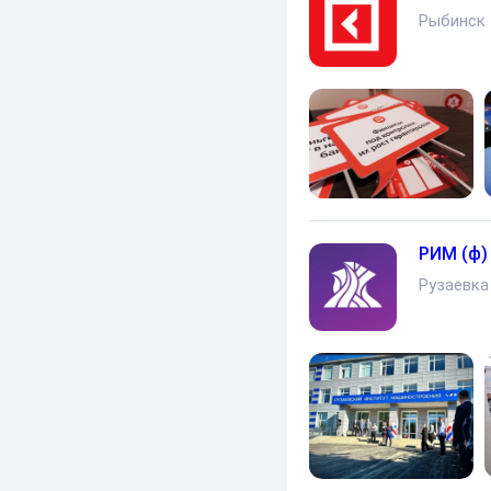
Рыбинск
РИМ (ф)
Рузаевка