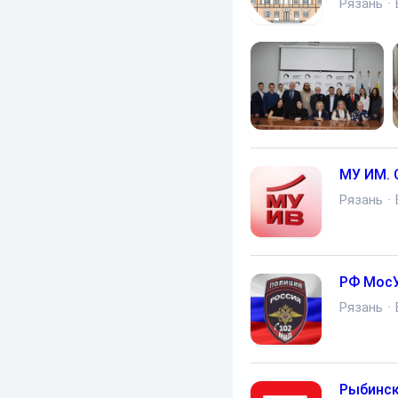
Рязань
·
МУ ИМ. 
Рязань
·
РФ Мос
Рязань
·
Рыбинск