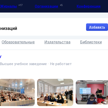
17
5
Журналы
Организации
Конференции
Добавить
анизаций
Образовательные
Издательства
Библиотеки
У
Высшее учебное заведение
·
Не работает