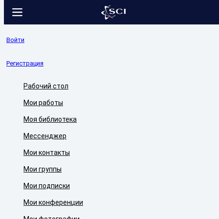
Войти
Регистрация
Рабочий стол
Мои работы
Моя библиотека
Мессенджер
Мои контакты
Мои группы
Мои подписки
Мои конференции