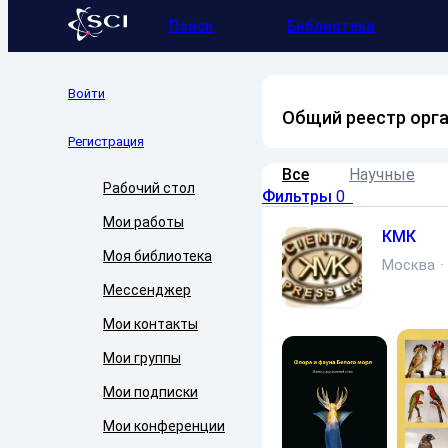
Поиск
Библиотека
Войти
Общий реестр орг
Регистрация
Все
Научные
Рабочий стол
Фильтры
0
Мои работы
КМК
Моя библиотека
Москва
·
Мессенджер
Мои контакты
Мои группы
Мои подписки
Мои конференции