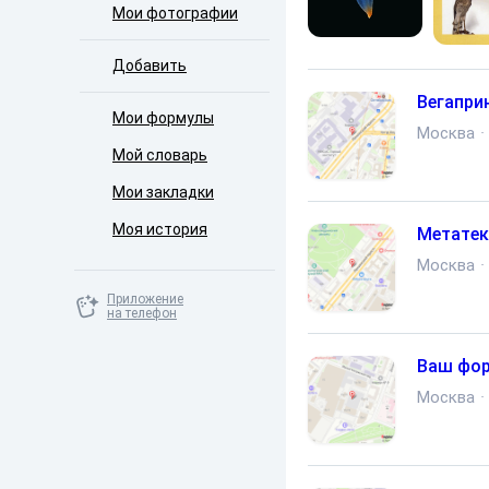
Мои фотографии
Добавить
Вегапри
Мои формулы
Москва
·
Мой словарь
Мои закладки
Моя история
Метатек
Москва
·
Приложение
на телефон
Ваш фор
Москва
·