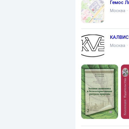
Гемос Л
Москва
·
КАЛВИС
Москва
·