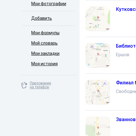
Мои фотографии
Кутковс
Добавить
Мои формулы
Мой словарь
Библиот
Мои закладки
Ершов
Моя история
Филиал 
Приложение
на телефон
Свободн
Званнов