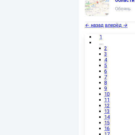
области
Обоянь
←
назад
вперёд
→
1
…
2
3
4
5
6
7
8
9
10
11
12
13
14
15
16
17