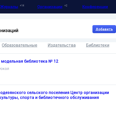
14
2
Журналы
Организации
Конференции
Добавить
анизаций
Образовательные
Издательства
Библиотеки
 модельная библиотека № 12
Оскол
одезянского сельского поселения Центр организации
 культуры, спорта и библиотечного обслуживания