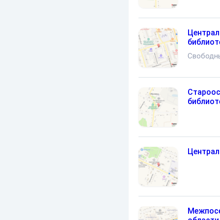
Централ
библиот
Свободн
Староос
библиот
Централ
Межпосе