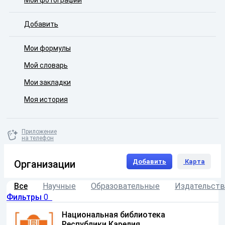
Мои фотографии
Добавить
Мои формулы
Мой словарь
Мои закладки
Моя история
Приложение
на телефон
Добавить
Карта
Организации
Все
Научные
Образовательные
Издательств
Фильтры
0
Национальная библиотека
Республики Карелия