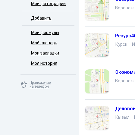
Мои фотографии
Воронеж
Добавить
Мои формулы
Ресурс4
Мой словарь
Курск
·
И
Мои закладки
Моя история
Экономи
Воронеж
Приложение
на телефон
Деловой
Кызыл
·