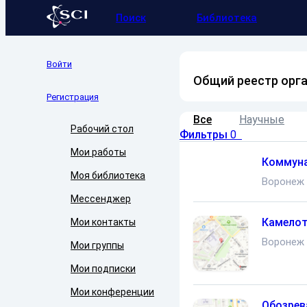
Поиск
Библиотека
Войти
Общий реестр орг
Регистрация
Все
Научные
Рабочий стол
Фильтры
0
Мои работы
Коммуна
Моя библиотека
Воронеж
Мессенджер
Камелот
Мои контакты
Воронеж
Мои группы
Мои подписки
Мои конференции
Обозрев