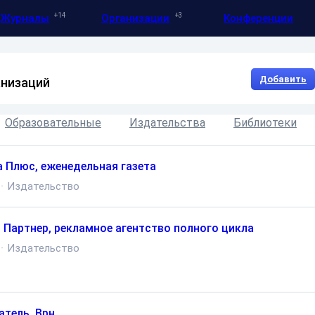
14
3
Журналы
Организации
Конференции
Добавить
анизаций
Образовательные
Издательства
Библиотеки
 Плюс, еженедельная газета
·
Издательство
 Партнер, рекламное агентство полного цикла
·
Издательство
атель. Врн