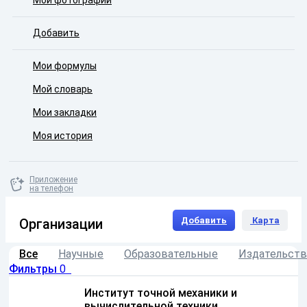
Мои фотографии
Добавить
Мои формулы
Мой словарь
Мои закладки
Моя история
Приложение
на телефон
Добавить
Карта
Организации
Все
Научные
Образовательные
Издательств
Фильтры
0
Институт точной механики и
вычислительной техники