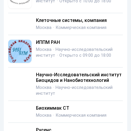
институт
·
Открыто с 10:00 до 18:00
Клеточные системы, компания
Москва
·
Коммерческая компания
ИППМ РАН
Москва
·
Научно-исследовательский
институт
·
Открыто с 09:00 до 18:00
Научно-Исследовательский институт
Биоцидов и Нанобиотехнологий
Москва
·
Научно-исследовательский
институт
Биохиммак СТ
Москва
·
Коммерческая компания
Русенс