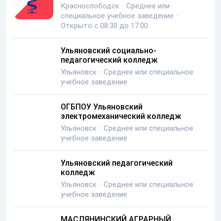
Краснослободск
·
Среднее или
специальное учебное заведение
·
Открыто с 08:30 до 17:00
Ульяновский социально-
педагогический колледж
Ульяновск
·
Среднее или специальное
учебное заведение
ОГБПОУ Ульяновский
электромеханический колледж
Ульяновск
·
Среднее или специальное
учебное заведение
Ульяновский педагогический
колледж
Ульяновск
·
Среднее или специальное
учебное заведение
МАСЛЯНИНСКИЙ АГРАРНЫЙ