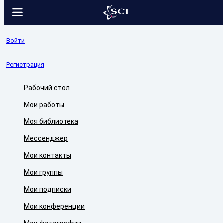
Войти
Регистрация
Рабочий стол
Мои работы
Моя библиотека
Мессенджер
Мои контакты
Мои группы
Мои подписки
Мои конференции