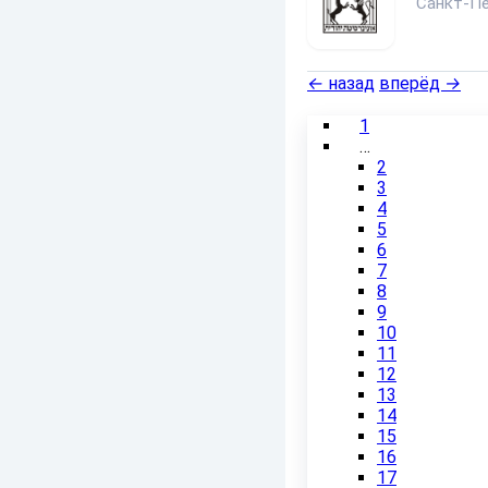
Санкт-Пе
←
назад
вперёд
→
1
…
2
3
4
5
6
7
8
9
10
11
12
13
14
15
16
17