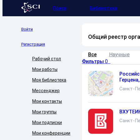
Поиск
Библиотека
Войти
Общий реестр орг
Регистрация
Все
Научные
Рабочий стол
Фильтры
0
Мои работы
Российс
Герцена,
Моя библиотека
Санкт-Пе
Мессенджер
Мои контакты
ВХУТЕИ
Мои группы
Санкт-Пе
Мои подписки
Мои конференции