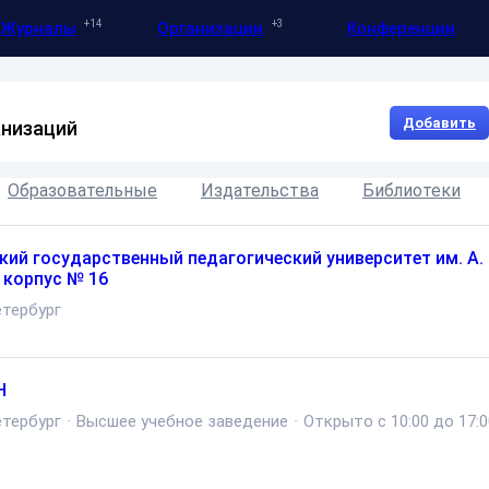
14
3
Журналы
Организации
Конференции
Добавить
анизаций
Образовательные
Издательства
Библиотеки
кий государственный педагогический университет им. А. 
 корпус № 16
тербург
Н
тербург
·
Высшее учебное заведение
·
Открыто с 10:00 до 17:0