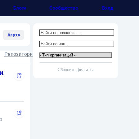
Блоги
Сообщество
Вход
Карта
Репозитории
И.
0