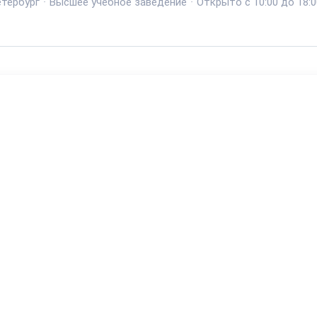
тербург
·
Высшее учебное заведение
·
Открыто с 10:00 до 18:0