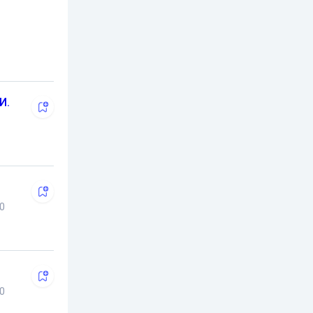
И.
0
0