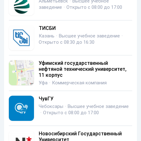
Альметьевск
·
Высшее учебное
заведение
·
Открыто с 08:00 до 17:00
ТИСБИ
Казань
·
Высшее учебное заведение
·
Открыто с 08:30 до 16:30
Уфимский государственный
нефтяной технический университет,
11 корпус
Уфа
·
Коммерческая компания
ЧувГУ
Чебоксары
·
Высшее учебное заведение
·
Открыто с 08:00 до 17:00
Новосибирский Государственный
Университет