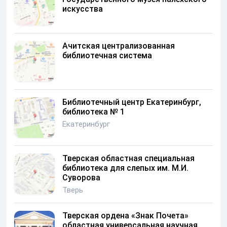
искусства
Ачитская централизованная
библиотечная система
Библиотечный центр Екатеринбург,
библиотека № 1
Екатеринбург
Тверская областная специальная
библиотека для слепых им. М.И.
Суворова
Тверь
Тверская ордена «Знак Почета»
областная универсальная научная