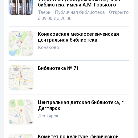
библиотека имени А.М. Горького
Тверь
·
Публичная библиотека
·
Открыто
с 09:00 до 20:00
Конаковская межпоселенченская
центральная библиотека
Конаково
Библиотека № 71
Центральная детская библиотека, г.
Дегтярск
Дегтярск
Комитет по культуре, физической