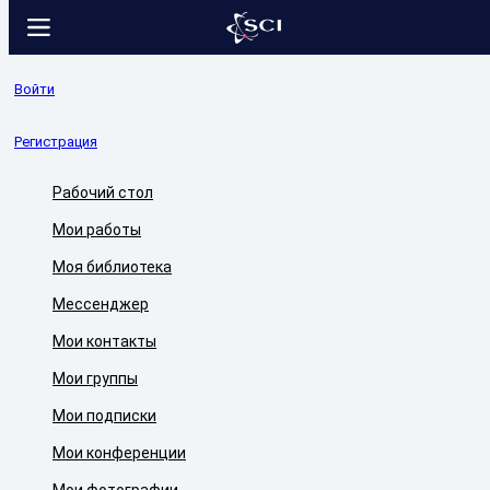
Войти
Регистрация
Рабочий стол
Мои работы
Моя библиотека
Мессенджер
Мои контакты
Мои группы
Мои подписки
Мои конференции