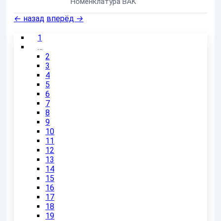
Номенклатура BAK
←
назад
вперёд
→
1
…
2
3
4
5
6
7
8
9
10
11
12
13
14
15
16
17
18
19