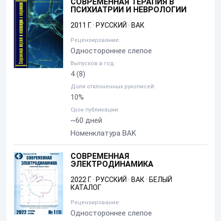
СОВРЕМЕННАЯ ТЕРАПИЯ В
ПСИХИАТРИИ И НЕВРОЛОГИИ
2011 Г.
·
РУССКИЙ
·
ВАК
Рецензирование:
Одностороннее слепое
Выпусков в год:
4
(8)
Доля отклоненных рукописей:
10%
Срок публикации:
~60 дней
Номенклатура BAK
СОВРЕМЕННАЯ
ЭЛЕКТРОДИНАМИКА
2022 Г.
·
РУССКИЙ
·
ВАК
·
БЕЛЫЙ
КАТАЛОГ
Рецензирование:
Одностороннее слепое