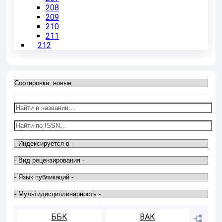
208
209
210
211
212
ББК
ВАК