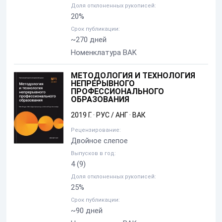
Доля отклоненных рукописей:
20%
Срок публикации:
~270 дней
Номенклатура BAK
МЕТОДОЛОГИЯ И ТЕХНОЛОГИЯ
НЕПРЕРЫВНОГО
ПРОФЕССИОНАЛЬНОГО
ОБРАЗОВАНИЯ
2019 Г.
·
РУС / АНГ
·
ВАК
Рецензирование:
Двойное слепое
Выпусков в год:
4
(9)
Доля отклоненных рукописей:
25%
Срок публикации:
~90 дней