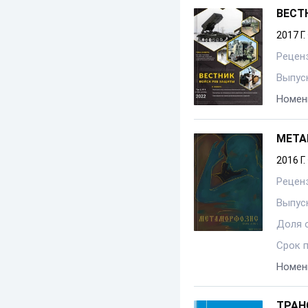
ВЕСТ
2017 Г.
Рецен
Выпуск
Номен
МЕТА
2016 Г.
Рецен
Выпуск
Доля 
Срок 
Номен
ТРАН