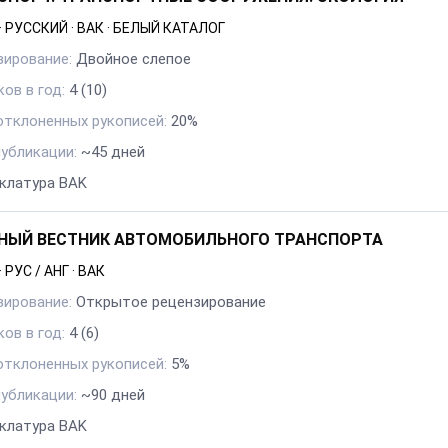
·
РУССКИЙ
·
ВАК
·
БЕЛЫЙ КАТАЛОГ
зирование:
Двойное слепое
ов в год:
4
(10)
отклоненных рукописей:
20%
публикации:
~45 дней
клатура BAK
НЫЙ ВЕСТНИК АВТОМОБИЛЬНОГО ТРАНСПОРТА
·
РУС / АНГ
·
ВАК
зирование:
Открытое рецензирование
ов в год:
4
(6)
отклоненных рукописей:
5%
публикации:
~90 дней
клатура BAK