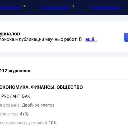
13
3
Журналы
Организации
Конференции
журналов
оиска и публикации научных работ. В...
ещё…
112 журналов
.
 ЭКОНОМИКА. ФИНАНСЫ. ОБЩЕСТВО
·
РУС / АНГ
·
ВАК
зирование:
Двойное слепое
ов в год:
4
(8)
отклоненных рукописей:
10%