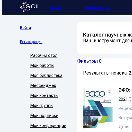
Поиск
Библиотека
Войти
Каталог научных 
Ваш инструмент для п
Регистрация
Рабочий стол
Фильтры
0
Мои работы
Результаты поиска:
2
Моя библиотека
Мессенджер
ЭФО:
Мои контакты
2021 Г.
Мои группы
Рецен
Мои подписки
Выпуск
Мои конференции
Доля 