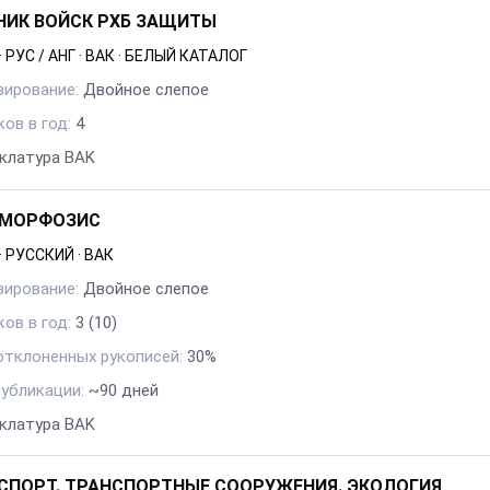
НИК ВОЙСК РХБ ЗАЩИТЫ
·
РУС / АНГ
·
ВАК
·
БЕЛЫЙ КАТАЛОГ
зирование:
Двойное слепое
ов в год:
4
клатура BAK
МОРФОЗИС
·
РУССКИЙ
·
ВАК
зирование:
Двойное слепое
ов в год:
3
(10)
отклоненных рукописей:
30%
публикации:
~90 дней
клатура BAK
СПОРТ. ТРАНСПОРТНЫЕ СООРУЖЕНИЯ. ЭКОЛОГИЯ