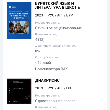
БУРЯТСКИЙ ЯЗЫК И
ЛИТЕРАТУРА В ШКОЛЕ
2023 Г.
·
РУС / АНГ / БУР
Рецензирование:
Открытое рецензирование
Выпусков в год:
4
(12)
Доля отклоненных рукописей:
8%
Срок публикации:
~60 дней
Номенклатура BAK
ДИАКРИСИС
2019 Г.
·
РУС / АНГ / ГРЕ
Рецензирование:
Одностороннее слепое
Выпусков в год: