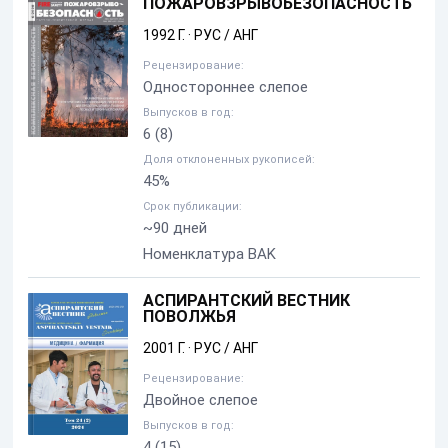
ПОЖАРОВЗРЫВОБЕЗОПАСНОСТЬ
1992 Г.
·
РУС / АНГ
Рецензирование:
Одностороннее слепое
Выпусков в год:
6
(8)
Доля отклоненных рукописей:
45%
Срок публикации:
~90 дней
Номенклатура BAK
АСПИРАНТСКИЙ ВЕСТНИК
ПОВОЛЖЬЯ
2001 Г.
·
РУС / АНГ
Рецензирование:
Двойное слепое
Выпусков в год:
4
(15)