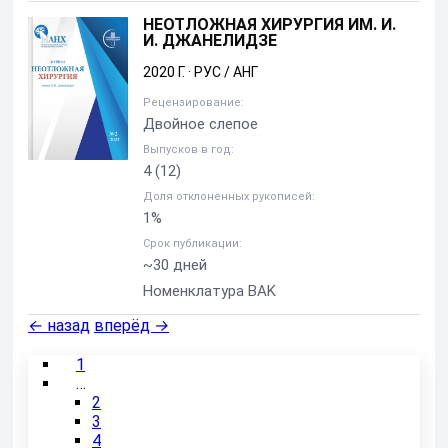
НЕОТЛОЖНАЯ ХИРУРГИЯ ИМ. И.
И. ДЖАНЕЛИДЗЕ
2020 Г.
·
РУС / АНГ
Рецензирование:
Двойное слепое
Выпусков в год:
4
(12)
Доля отклоненных рукописей:
1%
Срок публикации:
~30 дней
Номенклатура BAK
←
назад
вперёд
→
1
…
2
3
4