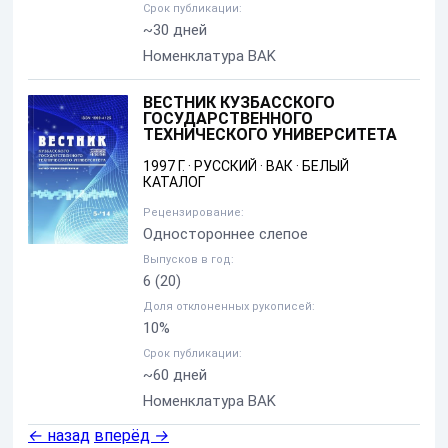
Срок публикации:
~30 дней
Номенклатура BAK
ВЕСТНИК КУЗБАССКОГО
ГОСУДАРСТВЕННОГО
ТЕХНИЧЕСКОГО УНИВЕРСИТЕТА
1997 Г.
·
РУССКИЙ
·
ВАК
·
БЕЛЫЙ
КАТАЛОГ
Рецензирование:
Одностороннее слепое
Выпусков в год:
6
(20)
Доля отклоненных рукописей:
10%
Срок публикации:
~60 дней
Номенклатура BAK
←
назад
вперёд
→