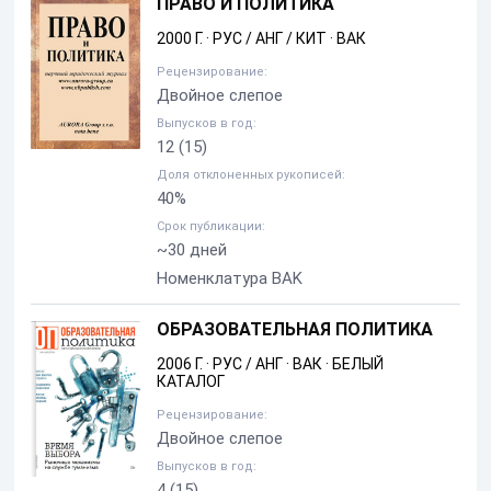
ПРАВО И ПОЛИТИКА
2000 Г.
·
РУС / АНГ / КИТ
·
ВАК
Рецензирование:
Двойное слепое
Выпусков в год:
12
(15)
Доля отклоненных рукописей:
40%
Срок публикации:
~30 дней
Номенклатура BAK
ОБРАЗОВАТЕЛЬНАЯ ПОЛИТИКА
2006 Г.
·
РУС / АНГ
·
ВАК
·
БЕЛЫЙ
КАТАЛОГ
Рецензирование:
Двойное слепое
Выпусков в год:
4
(15)