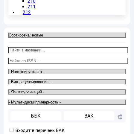
210
211
212
ББК
ВАК
Входит в перечень ВАК