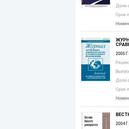
Доля 
Срок 
Номен
ЖУРН
СРАВ
2005 Г.
Рецен
Выпуск
Доля 
Срок 
Номен
ВЕСТ
2004 Г.