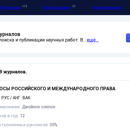
14
3
Журналы
Организации
Конференции
журналов
оиска и публикации научных работ. В...
ещё…
9 журналов
.
ОСЫ РОССИЙСКОГО И МЕЖДУНАРОДНОГО ПРАВА
·
РУС / АНГ
·
ВАК
зирование:
Двойное слепое
ов в год:
12
отклоненных рукописей:
35%