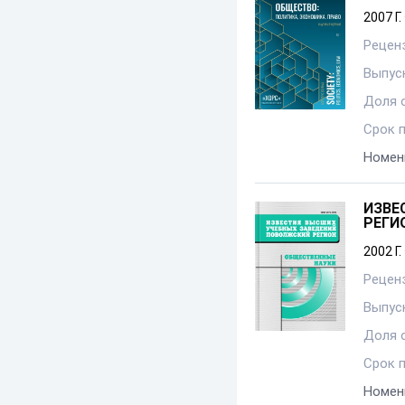
2007 Г.
Рецен
Выпуск
Доля 
Срок 
Номен
ИЗВЕ
РЕГИ
2002 Г.
Рецен
Выпуск
Доля 
Срок 
Номен