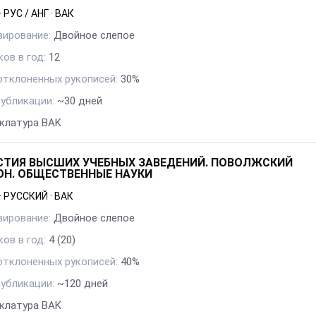
·
РУС / АНГ
·
ВАК
зирование:
Двойное слепое
ов в год:
12
отклоненных рукописей:
30%
публикации:
~30 дней
клатура BAK
СТИЯ ВЫСШИХ УЧЕБНЫХ ЗАВЕДЕНИЙ. ПОВОЛЖСКИЙ
ОН. ОБЩЕСТВЕННЫЕ НАУКИ
·
РУССКИЙ
·
ВАК
зирование:
Двойное слепое
ов в год:
4
(20)
отклоненных рукописей:
40%
публикации:
~120 дней
клатура BAK