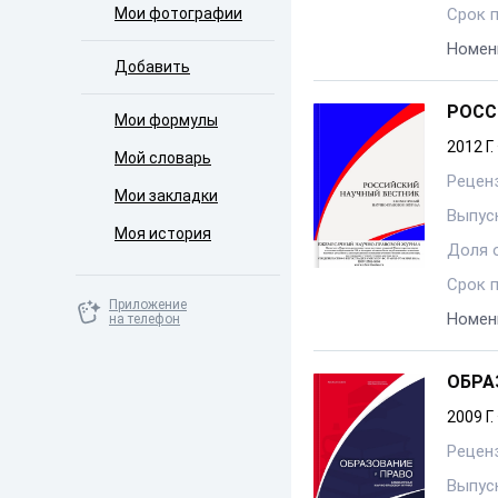
Мои фотографии
Срок 
Номен
Добавить
РОСС
Мои формулы
2012 Г.
Мой словарь
Рецен
Мои закладки
Выпуск
Моя история
Доля 
Срок 
Приложение
Номен
на телефон
ОБРА
2009 Г.
Рецен
Выпуск