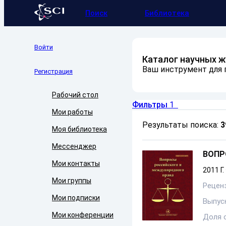
Поиск
Библиотека
Войти
Каталог научных 
Ваш инструмент для п
Регистрация
Рабочий стол
Фильтры
1
Мои работы
Результаты поиска:
3
Моя библиотека
Мессенджер
ВОПР
Мои контакты
2011 Г.
Мои группы
Рецен
Мои подписки
Выпуск
Мои конференции
Доля 