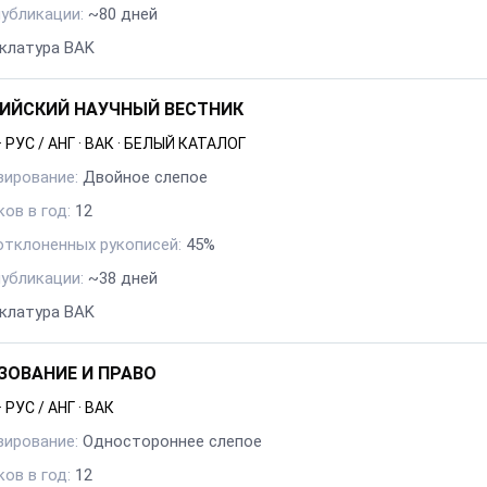
публикации:
~80 дней
клатура BAK
ИЙСКИЙ НАУЧНЫЙ ВЕСТНИК
·
РУС / АНГ
·
ВАК
·
БЕЛЫЙ КАТАЛОГ
зирование:
Двойное слепое
ов в год:
12
отклоненных рукописей:
45%
публикации:
~38 дней
клатура BAK
ЗОВАНИЕ И ПРАВО
·
РУС / АНГ
·
ВАК
зирование:
Одностороннее слепое
ов в год:
12