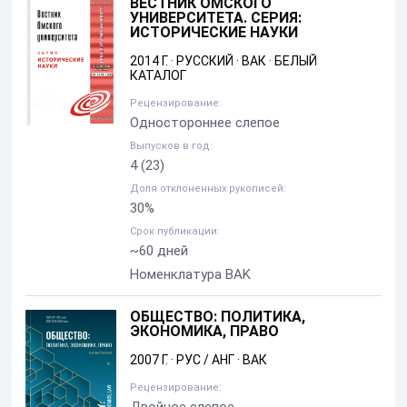
ВЕСТНИК ОМСКОГО
УНИВЕРСИТЕТА. СЕРИЯ:
ИСТОРИЧЕСКИЕ НАУКИ
2014 Г.
·
РУССКИЙ
·
ВАК
·
БЕЛЫЙ
КАТАЛОГ
Рецензирование:
Одностороннее слепое
Выпусков в год:
4
(23)
Доля отклоненных рукописей:
30%
Срок публикации:
~60 дней
Номенклатура BAK
ОБЩЕСТВО: ПОЛИТИКА,
ЭКОНОМИКА, ПРАВО
2007 Г.
·
РУС / АНГ
·
ВАК
Рецензирование: