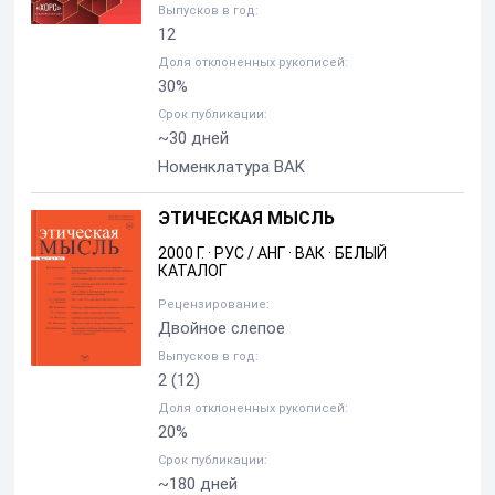
Выпусков в год:
12
Доля отклоненных рукописей:
30%
Срок публикации:
~30 дней
Номенклатура BAK
ЭТИЧЕСКАЯ МЫСЛЬ
2000 Г.
·
РУС / АНГ
·
ВАК
·
БЕЛЫЙ
КАТАЛОГ
Рецензирование:
Двойное слепое
Выпусков в год:
2
(12)
Доля отклоненных рукописей:
20%
Срок публикации:
~180 дней