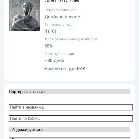
2008 Г.
·
РУС / АНГ
Рецензирование:
Двойное слепое
Выпусков в год:
4
(10)
Доля отклоненных рукописей:
50%
Срок публикации:
~80 дней
Номенклатура BAK