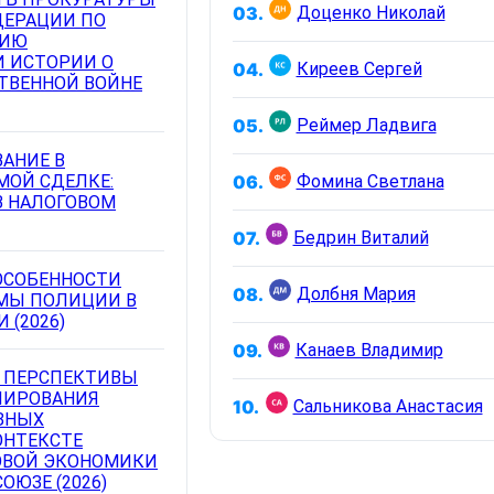
03.
Доценко Николай
ДЕРАЦИИ ПО
ВИЮ
 ИСТОРИИ О
04.
Киреев Сергей
ТВЕННОЙ ВОЙНЕ
05.
Реймер Ладвига
АНИЕ В
ОЙ СДЕЛКЕ:
06.
Фомина Светлана
В НАЛОГОВОМ
07.
Бедрин Виталий
ОСОБЕННОСТИ
08.
Долбня Мария
МЫ ПОЛИЦИИ В
 (2026)
09.
Канаев Владимир
 ПЕРСПЕКТИВЫ
ЛИРОВАНИЯ
10.
Сальникова Анастасия
ЗНЫХ
ОНТЕКСТЕ
ОВОЙ ЭКОНОМИКИ
ОЮЗЕ (2026)