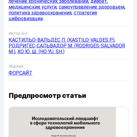
лечение хронических заболеваний
,
диабет
,
медицинские услуги
,
самоуправление здоровьем
,
политика здравоохранения
,
стратегия
цифровизации
Автор (ы):
КАСТИЛЬО-ВАЛЬДЕС П. (KASTILO-VALDES P.)
,
РОДРИГЕС-САЛЬВАДОР М. (RODRIGES-SALVADOR
M.)
,
ХО Ю. Ш. (HO YU. SH.)
Журнал:
ФОРСАЙТ
Предпросмотр статьи