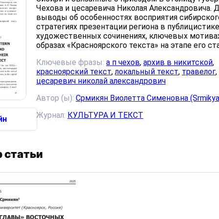
Чехова и цесаревича Николая Александровича. 
выводы об особенностях восприятия сибирского
стратегиях презентации региона в публицистике
художественных сочинениях, ключевых мотива
образах «Красноярского текста» на этапе его ст
Ключевые фразы:
а п чехов
,
архив в никитской
,
красноярский текст
,
локальный текст
,
травелог
,
цесаревич николай александрович
Автор (ы):
Срмикян Виолетта Сименовна (Srmikyan 
Журнал:
КУЛЬТУРА И ТЕКСТ
йн
 статьи