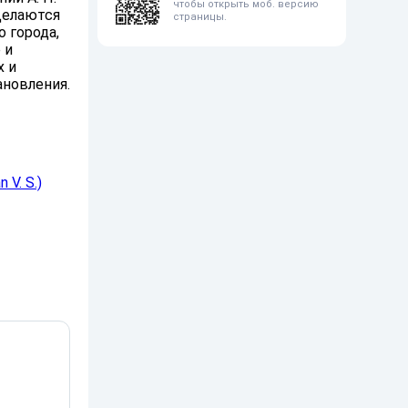
чтобы открыть моб. версию
Делаются
страницы.
 города,
 и
х и
ановления.
V. S.)