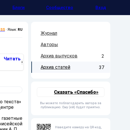
Блоги
Сообщество
Вход
RSS
·
Язык:
RU
Журнал
Авторы
Архив выпусков
2
Читать
Архив статей
37
Сказать «Спасибо»
о текста»
Вы можете поблагодарить автора за
центре
публикацию. Ему (ей) будет приятно.
 газетные
Енисейской
Наведите камеру на QR-код,
ии А. П.