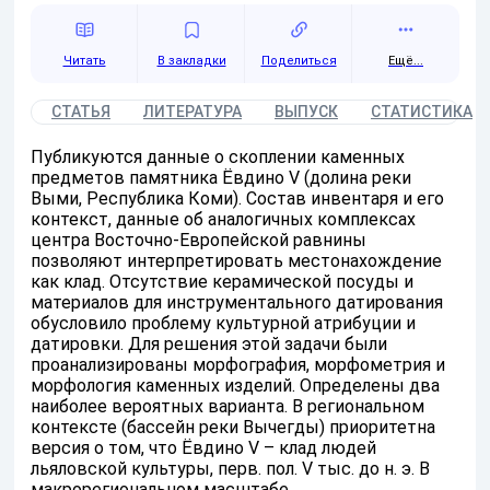
Читать
Поделиться
Ещё...
СТАТЬЯ
ЛИТЕРАТУРА
ВЫПУСК
СТАТИСТИКА
Публикуются данные о скоплении каменных
предметов памятника Ёвдино V (долина реки
Выми, Республика Коми). Состав инвентаря и его
контекст, данные об аналогичных комплексах
центра Восточно-Европейской равнины
позволяют интерпретировать местонахождение
как клад. Отсутствие керамической посуды и
материалов для инструментального датирования
обусловило проблему культурной атрибуции и
датировки. Для решения этой задачи были
проанализированы морфография, морфометрия и
морфология каменных изделий. Определены два
наиболее вероятных варианта. В региональном
контексте (бассейн реки Вычегды) приоритетна
версия о том, что Ёвдино V – клад людей
льяловской культуры, перв. пол. V тыс. до н. э. В
макрорегиональном масштабе