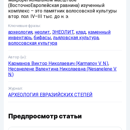
(ВосточноЕвропейская равнина) изученный
комплекс – это памятник волосовской культуры
втор. пол. IV–III тыс. до н. э.
Ключевые фразы:
археология
,
неолит
,
ЭНЕОЛИТ
,
клад
,
каменный
инвентарь
,
бифасы
,
льяловская культура
,
волосовская культура
Автор (ы):
Карманов Виктор Николаевич (Karmanov V. N.)
,
Несанелене Валентина Николаевна (Nesanelene V.
N.)
Журнал:
АРХЕОЛОГИЯ ЕВРАЗИЙСКИХ СТЕПЕЙ
Предпросмотр статьи