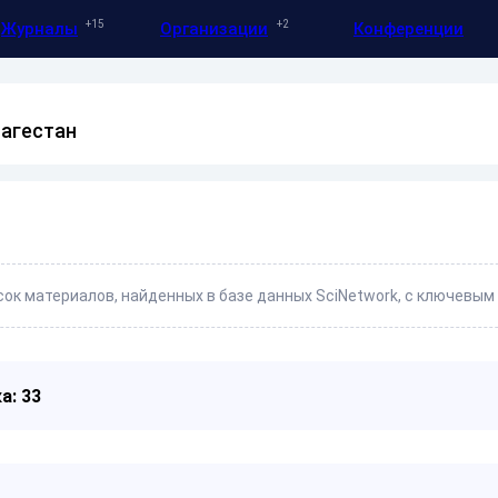
15
2
Журналы
Организации
Конференции
Дагестан
ок материалов, найденных в базе данных SciNetwork, с ключевым
а: 33