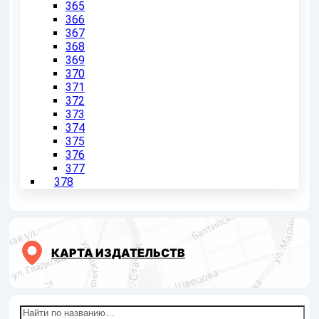
365
366
367
368
369
370
371
372
373
374
375
376
377
378
КАРТА ИЗДАТЕЛЬСТВ