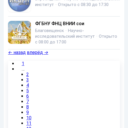
институт
·
Открыто с 08:30 до 17:30
ФГБНУ ФНЦ ВНИИ сои
Благовещенск
·
Научно-
исследовательский институт
·
Открыто
с 08:00 до 17:00
←
назад
вперёд
→
1
…
2
3
4
5
6
7
8
9
10
11