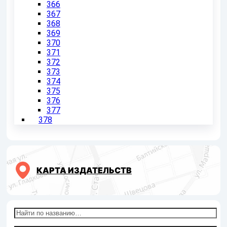
366
367
368
369
370
371
372
373
374
375
376
377
378
КАРТА ИЗДАТЕЛЬСТВ