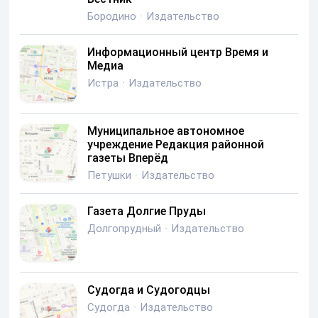
Бородино
·
Издательство
Информационный центр Время и
Медиа
Истра
·
Издательство
Муниципальное автономное
учреждение Редакция районной
газеты Вперёд
Петушки
·
Издательство
Газета Долгие Пруды
Долгопрудный
·
Издательство
Судогда и Судогодцы
Судогда
·
Издательство