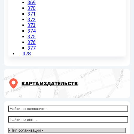
369
370
371
372
373
374
375
376
377
378
КАРТА ИЗДАТЕЛЬСТВ