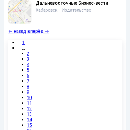
Дальневосточные Бизнес-вести
Хабаровск
·
Издательство
←
назад
вперёд
→
1
…
2
3
4
5
6
7
8
9
10
11
12
13
14
15