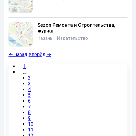
Sezon Ремонта и Строительства,
журнал
Казань
·
Издательство
←
назад
вперёд
→
1
…
2
3
4
5
6
7
8
9
10
11
12