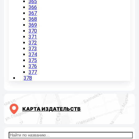
365
366
367
368
369
370
371
372
373
374
375
376
377
378
КАРТА ИЗДАТЕЛЬСТВ